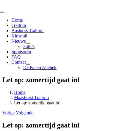
Ga
naar
Toggle
inhoud
Navigation
Home
Trailrun
Business Trailrun
Kidstrail
Nieuws
Foto’s
Sponsoren
FAQ
Contact
De Keien Atletiek
Let op: zomertijd gaat in!
Home
Maashorst Trailrun
Let op: zomertijd gaat in!
Vorige
Volgende
Let op: zomertijd gaat in!