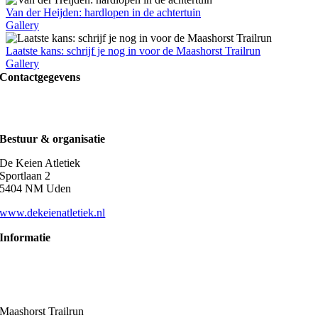
Van der Heijden: hardlopen in de achtertuin
Gallery
Laatste kans: schrijf je nog in voor de Maashorst Trailrun
Gallery
Contactgegevens
Maashorst Trailrun
trailrun@maashorsttrailrun.nl
Bestuur & organisatie
De Keien Atletiek
Sportlaan 2
5404 NM Uden
www.dekeienatletiek.nl
Informatie
Algemene voorwaarden
Privacybeleid
Disclaimer
Maashorst Trailrun